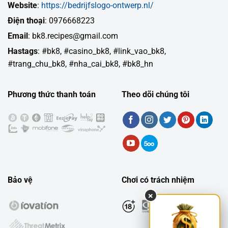
Website
:
https://bedrijfslogo-ontwerp.nl/
Điện thoại
: 0976668223
Email
:
bk8.recipes@gmail.com
Hastags
: #bk8, #casino_bk8, #link_vao_bk8,
#trang_chu_bk8, #nha_cai_bk8, #bk8_hn
Phương thức thanh toán
Theo dõi chúng tôi
Bảo vệ
Chơi có trách nhiệm
×