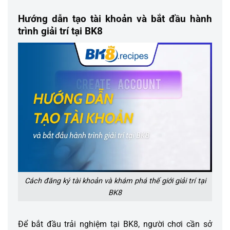
Hướng dẫn tạo tài khoản và bắt đầu hành
trình giải trí tại BK8
Cách đăng ký tài khoản và khám phá thế giới giải trí tại
BK8
Để bắt đầu trải nghiệm tại BK8, người chơi cần sở