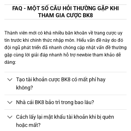
FAQ - MỘT SỐ CÂU HỎI THƯỜNG GẶP KHI
THAM GIA CƯỢC BK8
Thành viên mới có khá nhiều băn khoăn về trang cược uy
tín trước khi chính thức nhập môn. Hiểu vấn đề này do đó
đội ngũ phát triển đã nhanh chóng cập nhật vấn đề thường
gặp cùng lời giải đáp nhanh hỗ trợ newbie tham khảo dễ
dàng:
Tạo tài khoản cược BK8 có mất phí hay
không?
Nhà cái BK8 bảo trì trong bao lâu?
Cách lấy lại mật khẩu tài khoản khi bị quên
hoặc mất?