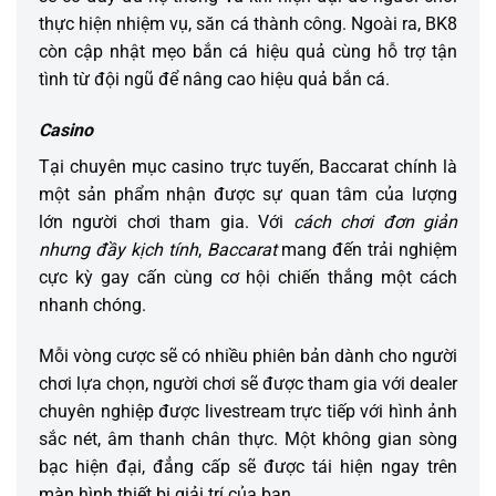
thực hiện nhiệm vụ, săn cá thành công. Ngoài ra, BK8
còn cập nhật mẹo bắn cá hiệu quả cùng hỗ trợ tận
tình từ đội ngũ để nâng cao hiệu quả bắn cá.
Casino
Tại chuyên mục casino trực tuyến, Baccarat chính là
một sản phẩm nhận được sự quan tâm của lượng
lớn người chơi tham gia. Với
cách chơi đơn giản
nhưng đầy kịch tính
,
Baccarat
mang đến trải nghiệm
cực kỳ gay cấn cùng cơ hội chiến thắng một cách
nhanh chóng.
Mỗi vòng cược sẽ có nhiều phiên bản dành cho người
chơi lựa chọn, người chơi sẽ được tham gia với dealer
chuyên nghiệp được livestream trực tiếp với hình ảnh
sắc nét, âm thanh chân thực. Một không gian sòng
bạc hiện đại, đẳng cấp sẽ được tái hiện ngay trên
màn hình thiết bị giải trí của bạn.