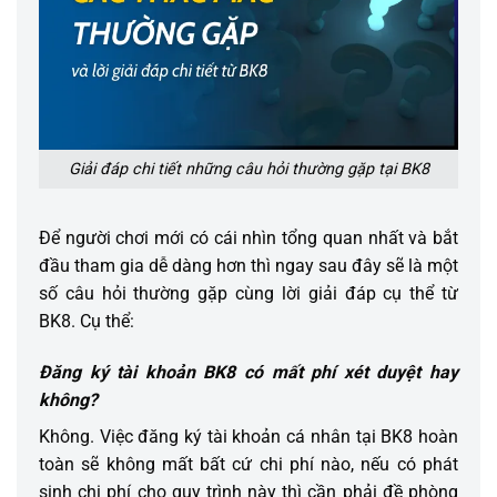
Giải đáp chi tiết những câu hỏi thường gặp tại BK8
Để người chơi mới có cái nhìn tổng quan nhất và bắt
đầu tham gia dễ dàng hơn thì ngay sau đây sẽ là một
số câu hỏi thường gặp cùng lời giải đáp cụ thể từ
BK8. Cụ thể:
Đăng ký tài khoản BK8 có mất phí xét duyệt hay
không?
Không. Việc đăng ký tài khoản cá nhân tại BK8 hoàn
toàn sẽ không mất bất cứ chi phí nào, nếu có phát
sinh chi phí cho quy trình này thì cần phải đề phòng