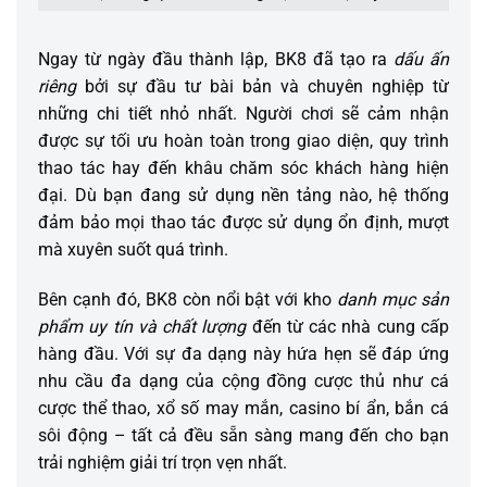
Ngay từ ngày đầu thành lập, BK8 đã tạo ra
dấu ấn
riêng
bởi sự đầu tư bài bản và chuyên nghiệp từ
những chi tiết nhỏ nhất. Người chơi sẽ cảm nhận
được sự tối ưu hoàn toàn trong giao diện, quy trình
thao tác hay đến khâu chăm sóc khách hàng hiện
đại. Dù bạn đang sử dụng nền tảng nào, hệ thống
đảm bảo mọi thao tác được sử dụng ổn định, mượt
mà xuyên suốt quá trình.
Bên cạnh đó, BK8 còn nổi bật với kho
danh mục sản
phẩm uy tín và chất lượng
đến từ các nhà cung cấp
hàng đầu. Với sự đa dạng này hứa hẹn sẽ đáp ứng
nhu cầu đa dạng của cộng đồng cược thủ như cá
cược thể thao, xổ số may mắn, casino bí ẩn, bắn cá
sôi động – tất cả đều sẵn sàng mang đến cho bạn
trải nghiệm giải trí trọn vẹn nhất.