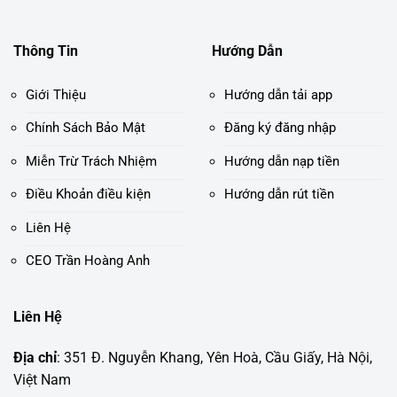
Thông Tin
Hướng Dẫn
Giới Thiệu
Hướng dẫn tải app
Chính Sách Bảo Mật
Đăng ký đăng nhập
Miễn Trừ Trách Nhiệm
Hướng dẫn nạp tiền
Điều Khoản điều kiện
Hướng dẫn rút tiền
Liên Hệ
CEO Trần Hoàng Anh
Liên Hệ
Địa chỉ
: 351 Đ. Nguyễn Khang, Yên Hoà, Cầu Giấy, Hà Nội,
Việt Nam