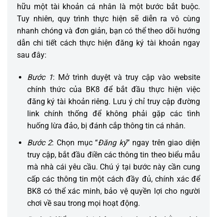
hữu một tài khoản cá nhân là một bước bắt buộc.
Tuy nhiên, quy trình thực hiện sẽ diễn ra vô cùng
nhanh chóng và đơn giản, bạn có thể theo dõi hướng
dẫn chi tiết cách thực hiện đăng ký tài khoản ngay
sau đây:
Bước 1
: Mở trình duyệt và truy cập vào website
chính thức của BK8 để bắt đầu thực hiện việc
đăng ký tài khoản riêng. Lưu ý chỉ truy cập đường
link chính thống để không phải gặp các tình
huống lừa đảo, bị đánh cắp thông tin cá nhân.
Bước 2
: Chọn mục “
Đăng ký
” ngay trên giao diện
truy cập, bắt đầu điền các thông tin theo biểu mẫu
mà nhà cái yêu cầu. Chú ý tại bước này cần cung
cấp các thông tin một cách đầy đủ, chính xác để
BK8 có thể xác minh, bảo vệ quyền lợi cho người
chơi về sau trong mọi hoạt động.