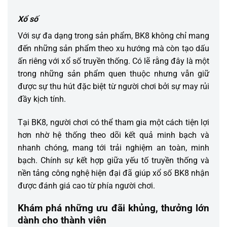
Xổ số
Với sự đa dạng trong sản phẩm, BK8 không chỉ mang
đến những sản phẩm theo xu hướng mà còn tạo dấu
ấn riêng với xổ số truyền thống. Có lẽ rằng đây là một
trong những sản phẩm quen thuộc nhưng vẫn giữ
được sự thu hút đặc biệt từ người chơi bởi sự may rủi
đầy kịch tính.
Tại BK8, người chơi có thể tham gia một cách tiện lợi
hơn nhờ hệ thống theo dõi kết quả minh bạch và
nhanh chóng, mang tới trải nghiệm an toàn, minh
bạch. Chính sự kết hợp giữa yếu tố truyền thống và
nền tảng công nghệ hiện đại đã giúp xổ số BK8 nhận
được đánh giá cao từ phía người chơi.
Khám phá những ưu đãi khủng, thưởng lớn
dành cho thành viên