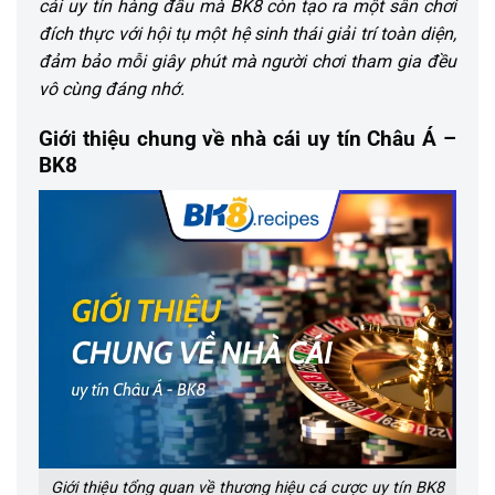
cái uy tín hàng đầu mà BK8 còn tạo ra một sân chơi
đích thực với hội tụ một hệ sinh thái giải trí toàn diện,
đảm bảo mỗi giây phút mà người chơi tham gia đều
vô cùng đáng nhớ.
Giới thiệu chung về nhà cái uy tín Châu Á –
BK8
Giới thiệu tổng quan về thương hiệu cá cược uy tín BK8