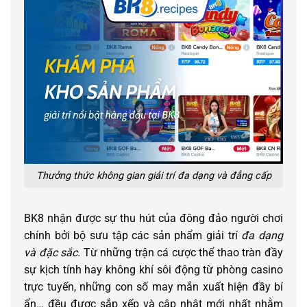
Thưởng thức không gian giải trí đa dạng và đẳng cấp
BK8 nhận được sự thu hút của đông đảo người chơi
chính bởi bộ sưu tập các sản phẩm giải trí
đa dạng
và đặc sắc.
Từ những trận cá cược thể thao tràn đầy
sự kịch tính hay không khí sôi động từ phòng casino
trực tuyến, những con số may mắn xuất hiện đầy bí
ẩn… đều được sắp xếp và cập nhật mới nhất nhằm