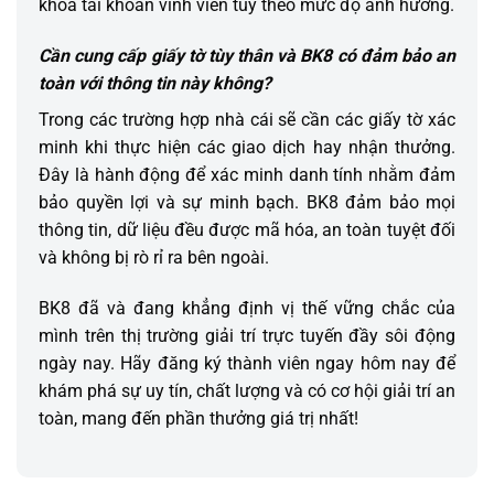
khóa tài khoản vĩnh viễn tùy theo mức độ ảnh hưởng.
Cần cung cấp giấy tờ tùy thân và BK8 có đảm bảo an
toàn với thông tin này không?
Trong các trường hợp nhà cái sẽ cần các giấy tờ xác
minh khi thực hiện các giao dịch hay nhận thưởng.
Đây là hành động để xác minh danh tính nhằm đảm
bảo quyền lợi và sự minh bạch. BK8 đảm bảo mọi
thông tin, dữ liệu đều được mã hóa, an toàn tuyệt đối
và không bị rò rỉ ra bên ngoài.
BK8 đã và đang khẳng định vị thế vững chắc của
mình trên thị trường giải trí trực tuyến đầy sôi động
ngày nay. Hãy đăng ký thành viên ngay hôm nay để
khám phá sự uy tín, chất lượng và có cơ hội giải trí an
toàn, mang đến phần thưởng giá trị nhất!